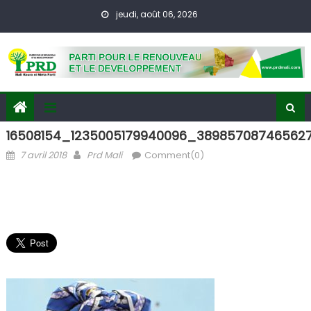
Skip
jeudi, août 06, 2026
to
content
16508154_1235005179940096_38985708746562
Posted
Author
7 avril 2018
Prd Mali
Comment(0)
on