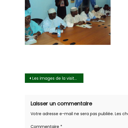
Navigation
Les images de la visite de courtoisie du PRD au Parti FARE
de
l’article
Laisser un commentaire
Votre adresse e-mail ne sera pas publiée.
Les ch
Commentaire
*