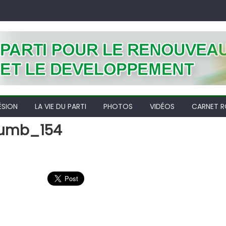
ÉSION
LA VIE DU PARTI
PHOTOS
VIDÉOS
CARNET R
umb_154