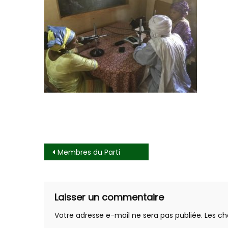
Navigation
Membres du Parti
de
l’article
Laisser un commentaire
Votre adresse e-mail ne sera pas publiée.
Les ch