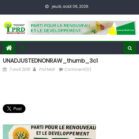
Skip
jeudi, août 06, 2026
to
content
UNADJUSTEDNONRAW_thumb_3c1
Posted
Author
7 avril 2018
Prd Mali
Comment(0)
on