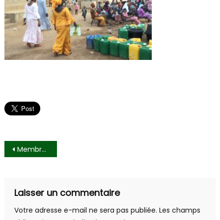
Navigation
Membres du Parti
de
l’article
Laisser un commentaire
Votre adresse e-mail ne sera pas publiée.
Les champs