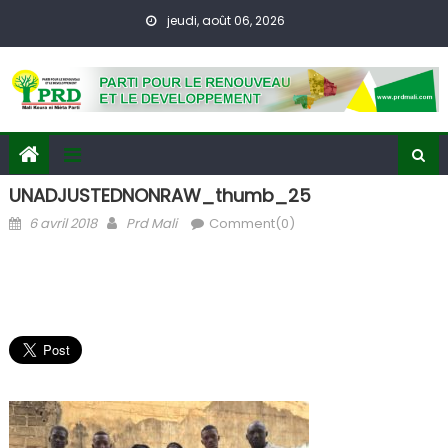
Skip
jeudi, août 06, 2026
to
content
UNADJUSTEDNONRAW_thumb_25
Posted
Author
6 avril 2018
Prd Mali
Comment(0)
on