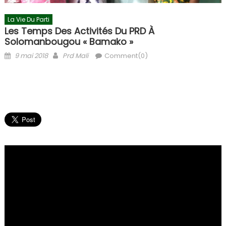
La Vie Du Parti
Les Temps Des Activités Du PRD À
Solomanbougou « Bamako »
Posted
Author
9 mai 2018
Prd Mali
Comment(0)
on