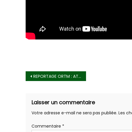
Navigation
REPORTAGE ORTM : ATELIER DE FORMATION DES FEMMES DU PRD
de
l’article
Laisser un commentaire
Votre adresse e-mail ne sera pas publiée.
Les ch
Commentaire
*