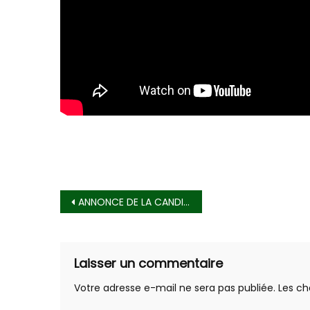
Navigation
ANNONCE DE LA CANDIDATE LÉGISLATIVES/C4
de
l’article
Laisser un commentaire
Votre adresse e-mail ne sera pas publiée.
Les ch